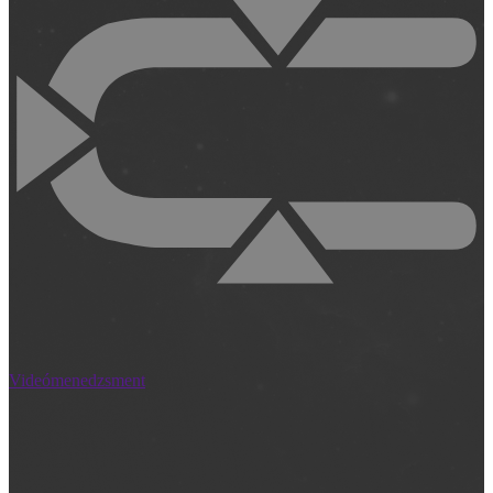
Videómenedzsment