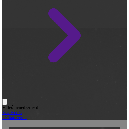
Videómenedzsment
Szoftverek
Célhardverek