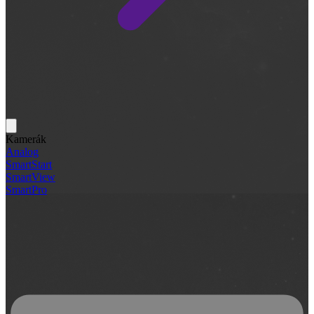
Kamerák
Analog
SmartStart
SmartView
SmartPro