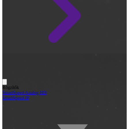
Rögzítők
SmartSpeed Analog HD
SmartSpeed IP