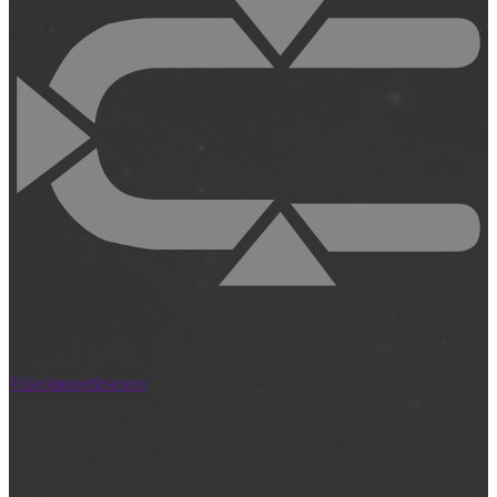
Videómenedzsment