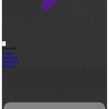
Kamerák
Analog
SmartStart
SmartView
SmartPro