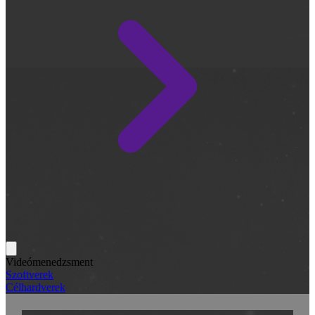
Videómenedzsment
Szoftverek
Célhardverek