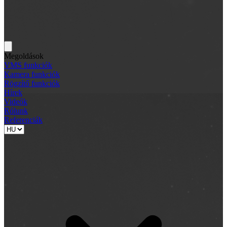
Megoldások
VMS funkciók
Kamera funkciók
Rögzítő funkciók
Hírek
Videók
Rólunk
Referenciák