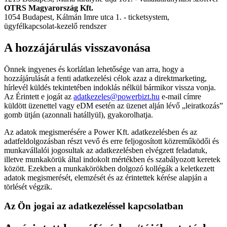
OTRS Magyarország Kft.
1054 Budapest, Kálmán Imre utca 1. - ticketsystem,
ügyfélkapcsolat-kezelő rendszer
A hozzájárulás visszavonása
Önnek ingyenes és korlátlan lehetősége van arra, hogy a
hozzájárulását a fenti adatkezelési célok azaz a direktmarketing,
hírlevél küldés tekintetében indoklás nélkül bármikor vissza vonja.
Az Érintett e jogát az
adatkezeles@powerbizt.hu
e-mail címre
küldött üzenettel vagy eDM esetén az üzenet alján lévő „leiratkozás”
gomb ütján (azonnali hatállyül), gyakorolhatja.
Az adatok megismerésére a Power Kft. adatkezelésben és az
adatfeldolgozásban részt vevő és erre feljogosított közreműködői és
munkavállalói jogosultak az adatkezelésben elvégzett feladatuk,
illetve munkakörük által indokolt mértékben és szabályozott keretek
között. Ezekben a munkakörökben dolgozó kollégák a keletkezett
adatok megismerését, elemzését és az érintettek kérése alapján a
törlését végzik.
Az Ön jogai az adatkezeléssel kapcsolatban