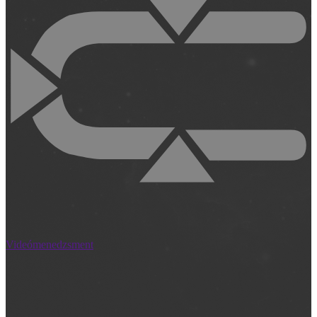
Videómenedzsment