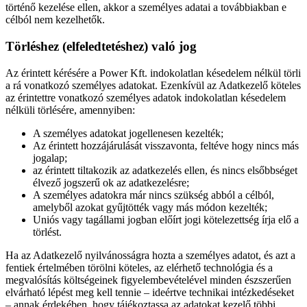
történő kezelése ellen, akkor a személyes adatai a továbbiakban e
célból nem kezelhetők.
Törléshez (elfeledtetéshez) való jog
Az érintett kérésére a Power Kft. indokolatlan késedelem nélkül törli
a rá vonatkozó személyes adatokat. Ezenkívül az Adatkezelő köteles
az érintettre vonatkozó személyes adatok indokolatlan késedelem
nélküli törlésére, amennyiben:
A személyes adatokat jogellenesen kezelték;
Az érintett hozzájárulását visszavonta, feltéve hogy nincs más
jogalap;
az érintett tiltakozik az adatkezelés ellen, és nincs elsőbbséget
élvező jogszerű ok az adatkezelésre;
A személyes adatokra már nincs szükség abból a célból,
amelyből azokat gyűjtötték vagy más módon kezelték;
Uniós vagy tagállami jogban előírt jogi kötelezettség írja elő a
törlést.
Ha az Adatkezelő nyilvánosságra hozta a személyes adatot, és azt a
fentiek értelmében törölni köteles, az elérhető technológia és a
megvalósítás költségeinek figyelembevételével minden észszerűen
elvárható lépést meg kell tennie – ideértve technikai intézkedéseket
– annak érdekében, hogy tájékoztassa az adatokat kezelő többi