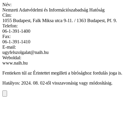
Név:
Nemzeti Adatvédelmi és Információszabadság Hatóság
Cím:
1055 Budapest, Falk Miksa utca 9-11. / 1363 Budapest, Pf. 9.
Telefon:
06-1-391-1400
Fax:
06-1-391-1410
E-mail:
ugyfelszolgalat@naih.hu
Weboldal:
www.naih.hu
Fentieken túl az Érintettet megilleti a bírósághoz fordulás joga is.
Hatályos:
2024. 08. 02
-től visszavonásig vagy módosításig.