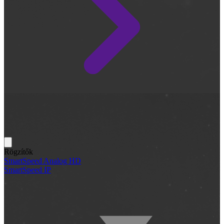
Rögzítők
SmartSpeed Analog HD
SmartSpeed IP