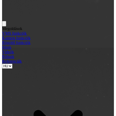
Megoldások
VMS funkciók
Kamera funkciók
Rögzítő funkciók
Hírek
Videók
Rólunk
Referenciák