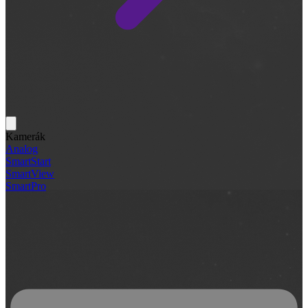
Kamerák
Analog
SmartStart
SmartView
SmartPro