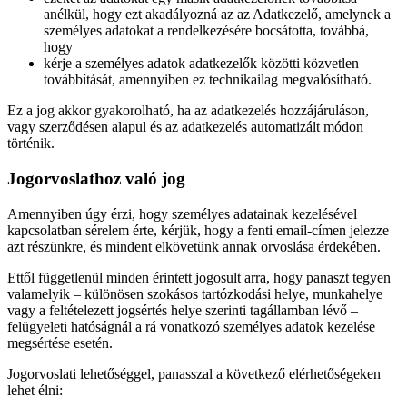
anélkül, hogy ezt akadályozná az az Adatkezelő, amelynek a
személyes adatokat a rendelkezésére bocsátotta, továbbá,
hogy
kérje a személyes adatok adatkezelők közötti közvetlen
továbbítását, amennyiben ez technikailag megvalósítható.
Ez a jog akkor gyakorolható, ha az adatkezelés hozzájáruláson,
vagy szerződésen alapul és az adatkezelés automatizált módon
történik.
Jogorvoslathoz való jog
Amennyiben úgy érzi, hogy személyes adatainak kezelésével
kapcsolatban sérelem érte, kérjük, hogy a fenti email-címen jelezze
azt részünkre, és mindent elkövetünk annak orvoslása érdekében.
Ettől függetlenül minden érintett jogosult arra, hogy panaszt tegyen
valamelyik – különösen szokásos tartózkodási helye, munkahelye
vagy a feltételezett jogsértés helye szerinti tagállamban lévő –
felügyeleti hatóságnál a rá vonatkozó személyes adatok kezelése
megsértése esetén.
Jogorvoslati lehetőséggel, panasszal a következő elérhetőségeken
lehet élni: