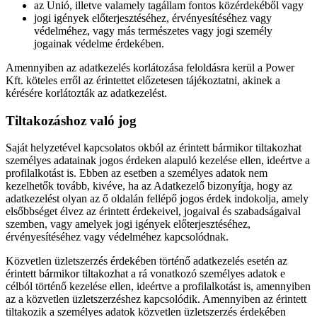
az Unió, illetve valamely tagállam fontos közérdekéből vagy
jogi igények előterjesztéséhez, érvényesítéséhez vagy
védelméhez, vagy más természetes vagy jogi személy
jogainak védelme érdekében.
Amennyiben az adatkezelés korlátozása feloldásra kerül a Power
Kft. köteles erről az érintettet előzetesen tájékoztatni, akinek a
kérésére korlátozták az adatkezelést.
Tiltakozáshoz való jog
Saját helyzetével kapcsolatos okból az érintett bármikor tiltakozhat
személyes adatainak jogos érdeken alapuló kezelése ellen, ideértve a
profilalkotást is. Ebben az esetben a személyes adatok nem
kezelhetők tovább, kivéve, ha az Adatkezelő bizonyítja, hogy az
adatkezelést olyan az ő oldalán fellépő jogos érdek indokolja, amely
elsőbbséget élvez az érintett érdekeivel, jogaival és szabadságaival
szemben, vagy amelyek jogi igények előterjesztéséhez,
érvényesítéséhez vagy védelméhez kapcsolódnak.
Közvetlen üzletszerzés érdekében történő adatkezelés esetén az
érintett bármikor tiltakozhat a rá vonatkozó személyes adatok e
célból történő kezelése ellen, ideértve a profilalkotást is, amennyiben
az a közvetlen üzletszerzéshez kapcsolódik. Amennyiben az érintett
tiltakozik a személyes adatok közvetlen üzletszerzés érdekében