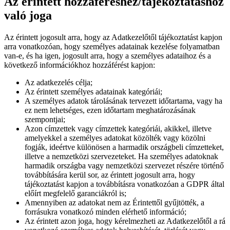
Az érintett hozzáféréshez/tájékoztatáshoz
való joga
Az érintett jogosult arra, hogy az Adatkezelőtől tájékoztatást kapjon
arra vonatkozóan, hogy személyes adatainak kezelése folyamatban
van-e, és ha igen, jogosult arra, hogy a személyes adataihoz és a
következő információkhoz hozzáférést kapjon:
Az adatkezelés célja;
Az érintett személyes adatainak kategóriái;
A személyes adatok tárolásának tervezett időtartama, vagy ha
ez nem lehetséges, ezen időtartam meghatározásának
szempontjai;
Azon címzettek vagy címzettek kategóriái, akikkel, illetve
amelyekkel a személyes adatokat közölték vagy közölni
fogják, ideértve különösen a harmadik országbeli címzetteket,
illetve a nemzetközi szervezeteket. Ha személyes adatoknak
harmadik országba vagy nemzetközi szervezet részére történő
továbbítására kerül sor, az érintett jogosult arra, hogy
tájékoztatást kapjon a továbbításra vonatkozóan a GDPR által
előírt megfelelő garanciákról is;
Amennyiben az adatokat nem az Érintettől gyűjtötték, a
forrásukra vonatkozó minden elérhető információ;
Az érintett azon joga, hogy kérelmezheti az Adatkezelőtől a rá