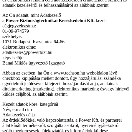
adataik kezeléséről és felhasználásáról az alábbiak szerint.
Az Ön adatait, mint Adatkezelő
a
Power Biztonságtechnikai Kereskedelmi Kft.
kezeli
cégjegyzékszáma:
01-09-974579
székhelye:
1031 Budapest, Kazal utca 64-66.
elektronikus címe:
adatkezeles@powerbizt.hu
képviselője:
Banai Miklós ügyvezető Igazgató
Abban az esetben, ha Ön a www.techson.hu weboldalon lévő
checkbox kipipálása mellett döntött, úgy hozzájárulási szándéka
egyértelmű jelölésével kifejezett hozzájárulását adja, adatainak
direktmarketing (marketing), elektronikus marketing és/vagy hírlevél
küldés céljából, az alábbiak szerint.
Kezelt adatok köre, kategóriái
Név, e-mail cím
Adatkezelés célja
Az érdeklődőkkel való kapcsolattartás, a Power Kft. és partnerei
által kínált termékekről, szolgáltatásokról, nyereményjátékokról
szóló megkeresések, tájékoztatók és információk küldése,