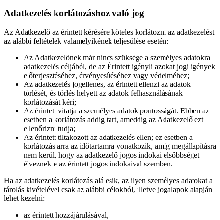
Adatkezelés korlátozáshoz való jog
Az Adatkezelő az érintett kérésére köteles korlátozni az adatkezelést
az alábbi feltételek valamelyikének teljesülése esetén:
Az Adatkezelőnek már nincs szüksége a személyes adatokra
adatkezelés céljából, de az Érintett igényli azokat jogi igények
előterjesztéséhez, érvényesítéséhez vagy védelméhez;
Az adatkezelés jogellenes, az érintett ellenzi az adatok
törlését, és törlés helyett az adatok felhasználásának
korlátozását kéri;
Az érintett vitatja a személyes adatok pontosságát. Ebben az
esetben a korlátozás addig tart, ameddig az Adatkezelő ezt
ellenőrizni tudja;
Az érintett tiltakozott az adatkezelés ellen; ez esetben a
korlátozás arra az időtartamra vonatkozik, amíg megállapításra
nem kerül, hogy az adatkezelő jogos indokai elsőbbséget
élveznek-e az érintett jogos indokaival szemben.
Ha az adatkezelés korlátozás alá esik, az ilyen személyes adatokat a
tárolás kivételével csak az alábbi célokból, illetve jogalapok alapján
lehet kezelni:
az érintett hozzájárulásával,