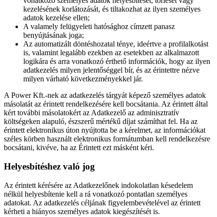
vonatkozó személyes adatok helyesbítését, törlését vagy
kezelésének korlátozását, és tiltakozhat az ilyen személyes
adatok kezelése ellen;
A valamely felügyeleti hatósághoz címzett panasz
benyújtásának joga;
Az automatizált döntéshozatal ténye, ideértve a profilalkotást
is, valamint legalább ezekben az esetekben az alkalmazott
logikára és arra vonatkozó érthető információk, hogy az ilyen
adatkezelés milyen jelentőséggel bír, és az érintettre nézve
milyen várható következményekkel jár.
A Power Kft.-nek az adatkezelés tárgyát képező személyes adatok
másolatát az érintett rendelkezésére kell bocsátania. Az érintett által
kért további másolatokért az Adatkezelő az adminisztratív
költségeken alapuló, észszerű mértékű díjat számíthat fel. Ha az
érintett elektronikus úton nyújtotta be a kérelmet, az információkat
széles körben használt elektronikus formátumban kell rendelkezésre
bocsátani, kivéve, ha az Érintett ezt másként kéri.
Helyesbítéshez való jog
Az érintett kérésére az Adatkezelőnek indokolatlan késedelem
nélkül helyesbítenie kell a rá vonatkozó pontatlan személyes
adatokat. Az adatkezelés céljának figyelembevételével az érintett
kérheti a hiányos személyes adatok kiegészítését is.