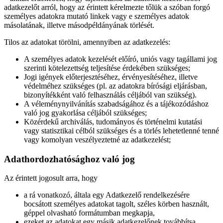
adatkezelőt arról, hogy az érintett kérelmezte tőlük a szóban forgó
személyes adatokra mutató linkek vagy e személyes adatok
másolatának, illetve másodpéldányának törlését.
Tilos az adatokat törölni, amennyiben az adatkezelés:
A személyes adatok kezelését előíró, uniós vagy tagállami jog
szerinti kötelezettség teljesítése érdekében szükséges;
Jogi igények előterjesztéséhez, érvényesítéséhez, illetve
védelméhez szükséges (pl. az adatokra bírósági eljárásban,
bizonyítékként való felhasználás céljából van szükség).
A véleménynyilvánítás szabadságához és a tájékozódáshoz
való jog gyakorlása céljából szükséges;
Közérdekű archiválás, tudományos és történelmi kutatási
vagy statisztikai célból szükséges és a törlés lehetetlenné tenné
vagy komolyan veszélyeztetné az adatkezelést;
Adathordozhatósághoz való jog
Az érintett jogosult arra, hogy
a rá vonatkozó, általa egy Adatkezelő rendelkezésére
bocsátott személyes adatokat tagolt, széles körben használt,
géppel olvasható formátumban megkapja,
ezeket az adatokat egy másik adatkezelőnek továbbítsa