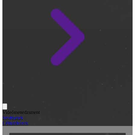
Videómenedzsment
Szoftverek
Célhardverek