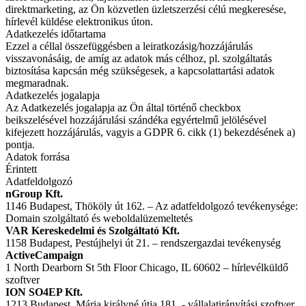
direktmarketing, az Ön közvetlen üzletszerzési célú megkeresése,
hírlevél küldése elektronikus úton.
Adatkezelés időtartama
Ezzel a céllal összefüggésben a leiratkozásig/hozzájárulás
visszavonásáig, de amíg az adatok más célhoz, pl. szolgáltatás
biztosítása kapcsán még szükségesek, a kapcsolattartási adatok
megmaradnak.
Adatkezelés jogalapja
Az Adatkezelés jogalapja az Ön által történő checkbox
beikszelésével hozzájárulási szándéka egyértelmű jelölésével
kifejezett hozzájárulás, vagyis a GDPR 6. cikk (1) bekezdésének a)
pontja.
Adatok forrása
Érintett
Adatfeldolgozó
nGroup Kft.
1146 Budapest, Thököly út 162. – Az adatfeldolgozó tevékenysége:
Domain szolgáltató és weboldalüzemeltetés
VAR Kereskedelmi és Szolgáltató Kft.
1158 Budapest, Pestújhelyi út 21. – rendszergazdai tevékenység
ActiveCampaign
1 North Dearborn St 5th Floor Chicago, IL 60602 – hírlevélküldő
szoftver
ION SO4EP Kft.
1213 Budapest, Mária királyné útja 181. - vállalatirányítási szoftver