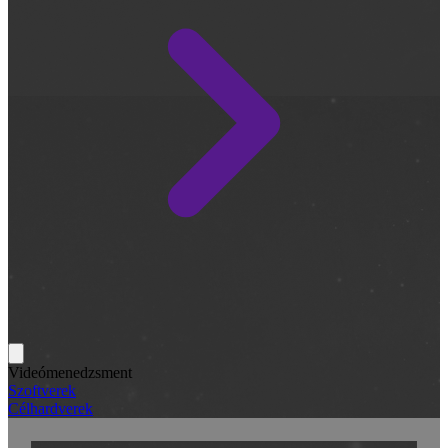
Videómenedzsment
Szoftverek
Célhardverek