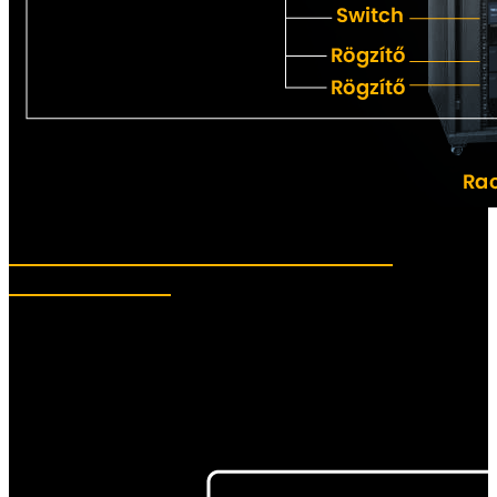
Techson VMS rendszer sematikus
működési rajz