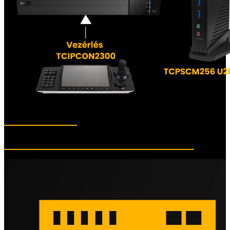
Célhardverek
TCP SCR A256 All-IN-ONE szerver