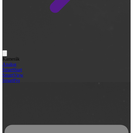
Kamerák
Analog
SmartStart
SmartView
SmartPro