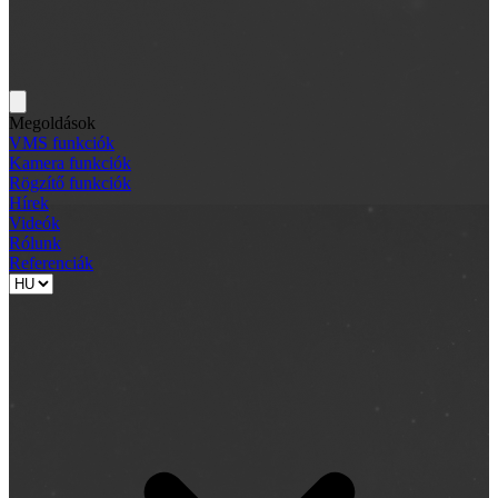
Megoldások
VMS funkciók
Kamera funkciók
Rögzítő funkciók
Hírek
Videók
Rólunk
Referenciák