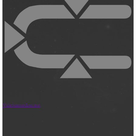
Videómenedzsment