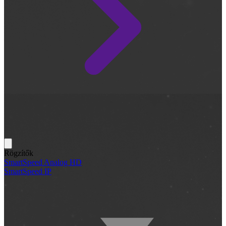
Rögzítők
SmartSpeed Analog HD
SmartSpeed IP