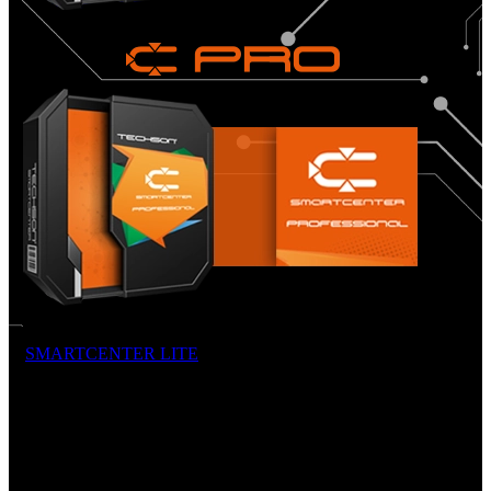
A
SMARTCENTER LITE
pontosan annyit nyújt az ügyfélnek,
amennyire alapvetően szüksége van. Ez a szoftver a
végfelhasználóknak készült, így a speciális beállítások a könnyebb
átláthatóság végett elrejthetők. Egyszerű telepítés, egyszerű beállítás
és egyszerű használat jellemzi. Ha több rögzítőt vagy több kamerát
kell megjeleníteni, annak sincs akadálya. Egészen 256 csatornáig
használható, és a rögzítők vagy kamerák csoportokba szervezhetők