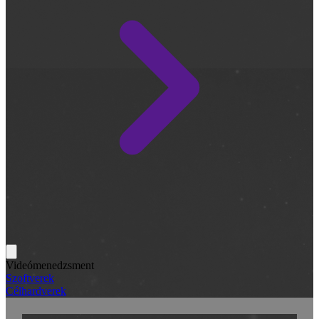
Videómenedzsment
Szoftverek
Célhardverek