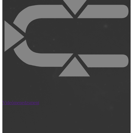
Videómenedzsment