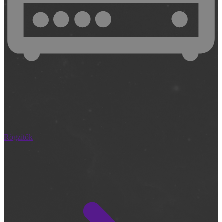
Rögzítők