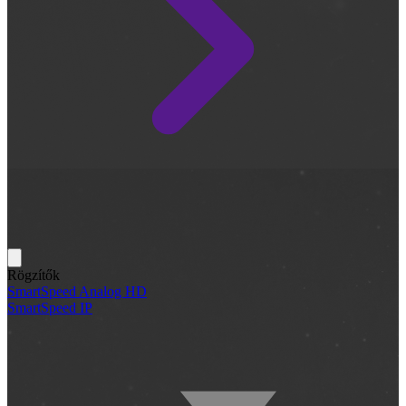
Rögzítők
SmartSpeed Analog HD
SmartSpeed IP