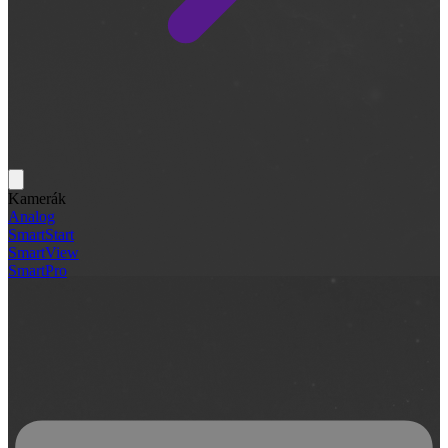
Kamerák
Analog
SmartStart
SmartView
SmartPro