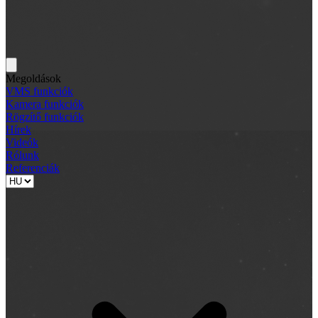
Megoldások
VMS funkciók
Kamera funkciók
Rögzítő funkciók
Hírek
Videók
Rólunk
Referenciák