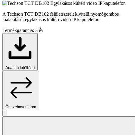
A Techson TCT DB102 felületszerelt kivitelű,nyomógombos
kialakítású, egylakásos kültéri video IP kaputelefon
Termékgarancia:
3 év
Adatlap letöltése
Összehasonlítom