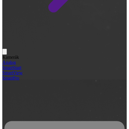
Kamerák
Analog
SmartStart
SmartView
SmartPro