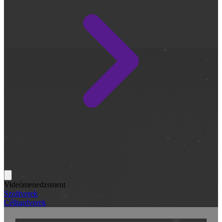
Videómenedzsment
Szoftverek
Célhardverek