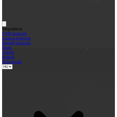
Megoldások
VMS funkciók
Kamera funkciók
Rögzítő funkciók
Hírek
Videók
Rólunk
Referenciák