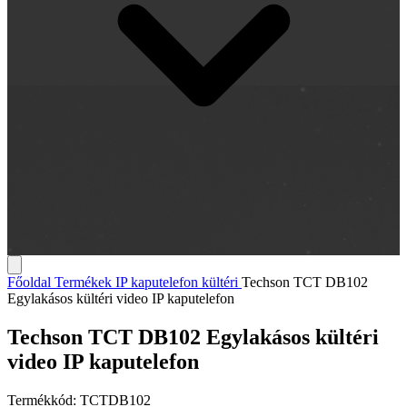
Főoldal
Termékek
IP kaputelefon kültéri
Techson TCT DB102
Egylakásos kültéri video IP kaputelefon
Techson TCT DB102 Egylakásos kültéri
video IP kaputelefon
Termékkód:
TCTDB102