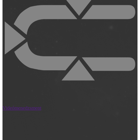
Videómenedzsment