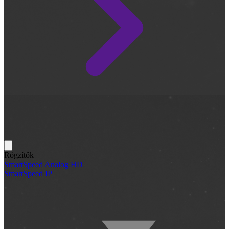
Rögzítők
SmartSpeed Analog HD
SmartSpeed IP