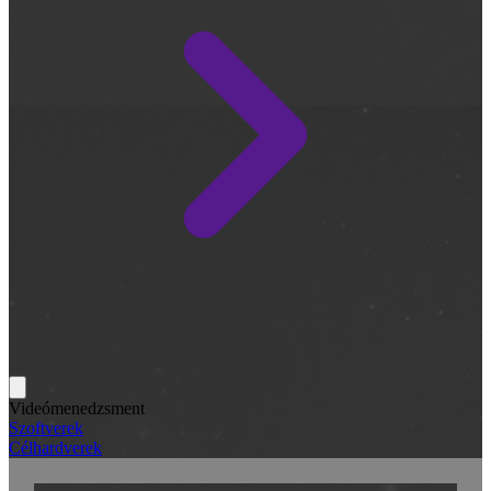
Videómenedzsment
Szoftverek
Célhardverek