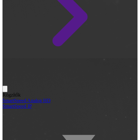
Rögzítők
SmartSpeed Analog HD
SmartSpeed IP