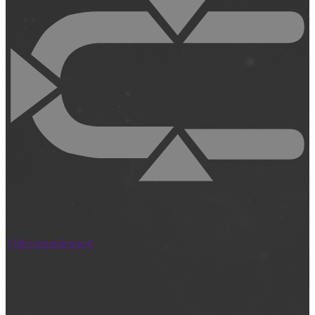
Videómenedzsment