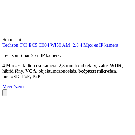
Smartstart
Techson TCI EC5 C004 WI50 AM -2.8 4 Mpx-es IP kamera
Techson SmartStart IP kamera.
4 Mpx-es, kültéri csőkamera, 2,8 mm fix objektív,
valós WDR
,
hibrid fény,
VCA
, objektumazonosítás,
beépített mikrofon
,
microSD, PoE, P2P
Megnézem