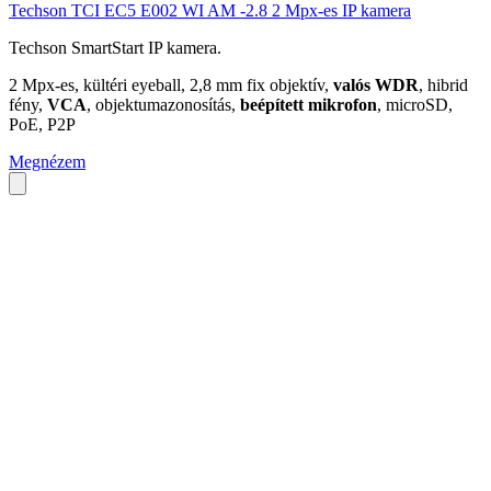
Techson TCI EC5 E002 WI AM -2.8 2 Mpx-es IP kamera
Techson SmartStart IP kamera.
2 Mpx-es, kültéri eyeball, 2,8 mm fix objektív,
valós WDR
, hibrid
fény,
VCA
, objektumazonosítás,
beépített mikrofon
, microSD,
PoE, P2P
Megnézem