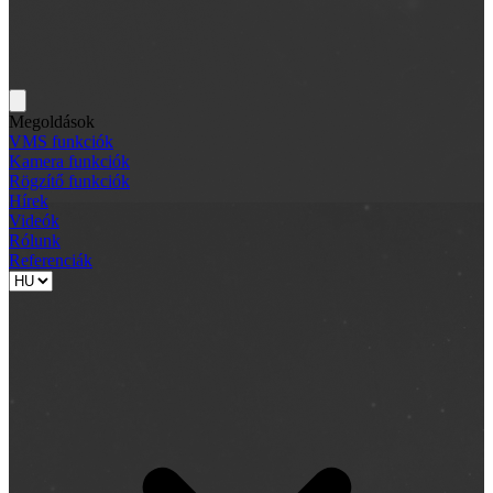
Megoldások
VMS funkciók
Kamera funkciók
Rögzítő funkciók
Hírek
Videók
Rólunk
Referenciák