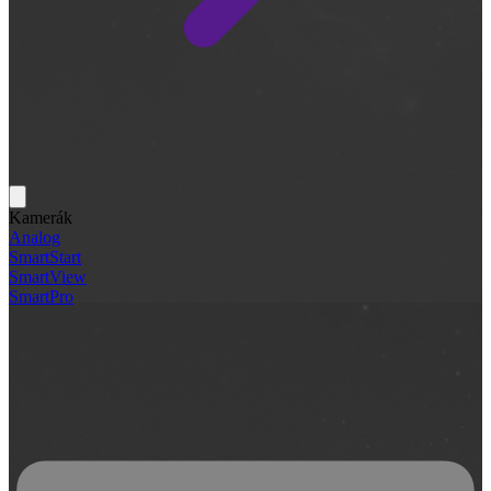
Kamerák
Analog
SmartStart
SmartView
SmartPro