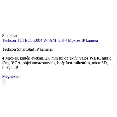
Smartstart
Techson TCI EC5 E004 WI AM -2.8 4 Mpx-es IP kamera
Techson SmartStart IP kamera.
4 Mpx-es, kültéri eyeball, 2,8 mm fix objektív,
valós WDR
, hibrid
fény,
VCA
, objektumazonosítás,
beépített mikrofon
, microSD,
PoE, P2P
Megnézem