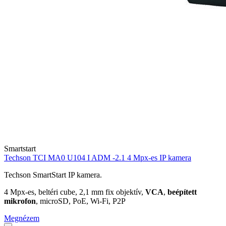
Smartstart
Techson TCI MA0 U104 I ADM -2.1 4 Mpx-es IP kamera
Techson SmartStart IP kamera.
4 Mpx-es, beltéri cube, 2,1 mm fix objektív,
VCA
,
beépített
mikrofon
, microSD, PoE, Wi-Fi, P2P
Megnézem