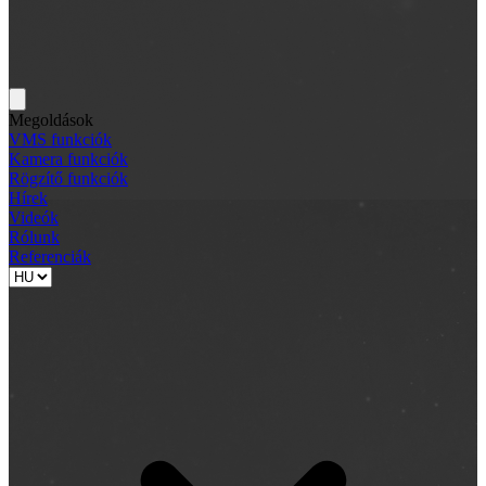
Megoldások
VMS funkciók
Kamera funkciók
Rögzítő funkciók
Hírek
Videók
Rólunk
Referenciák