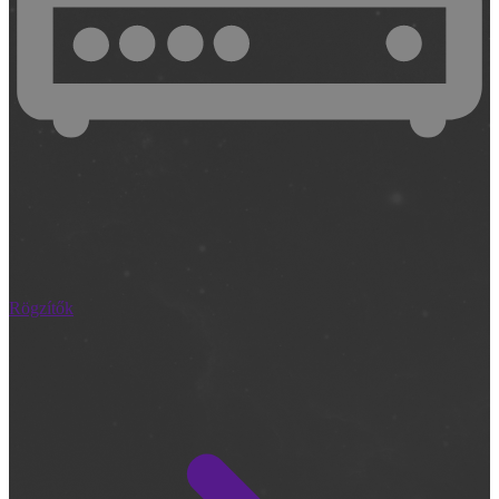
Rögzítők