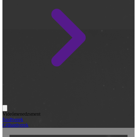
Videómenedzsment
Szoftverek
Célhardverek