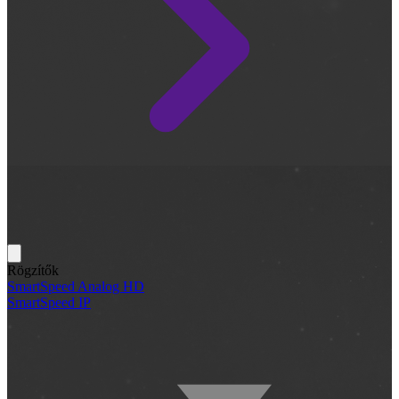
Rögzítők
SmartSpeed Analog HD
SmartSpeed IP