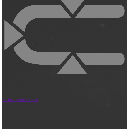
Videómenedzsment