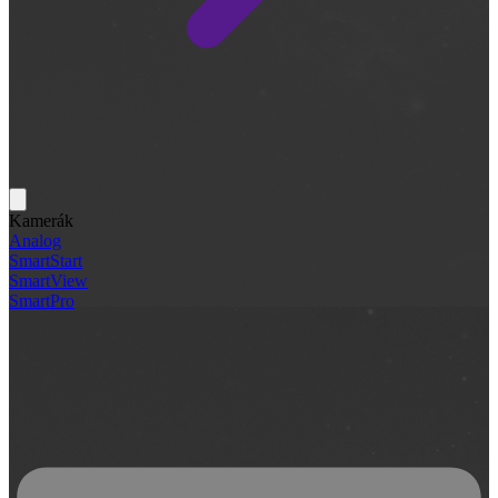
Kamerák
Analog
SmartStart
SmartView
SmartPro