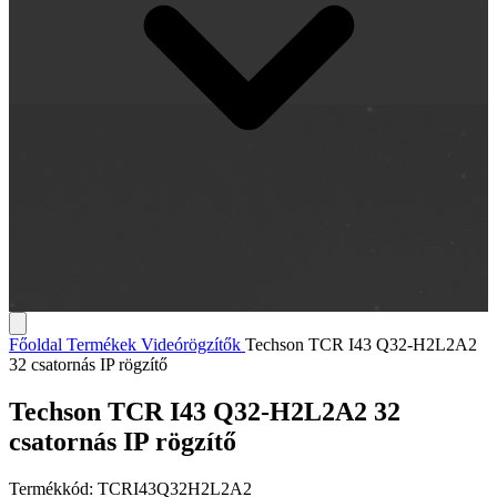
Főoldal
Termékek
Videórögzítők
Techson TCR I43 Q32-H2L2A2
32 csatornás IP rögzítő
Techson TCR I43 Q32-H2L2A2 32
csatornás IP rögzítő
Termékkód:
TCRI43Q32H2L2A2