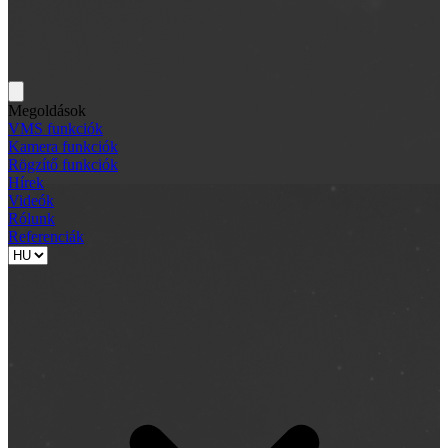
Megoldások
VMS funkciók
Kamera funkciók
Rögzítő funkciók
Hírek
Videók
Rólunk
Referenciák