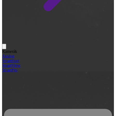
Kamerák
Analog
SmartStart
SmartView
SmartPro