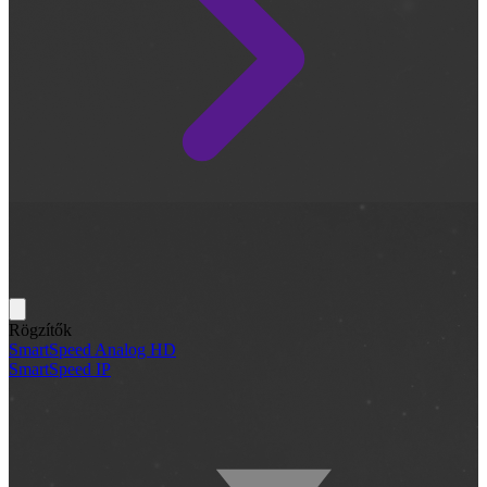
Rögzítők
SmartSpeed Analog HD
SmartSpeed IP