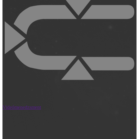
Videómenedzsment