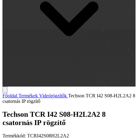
Főoldal
Termékek
Videórögzítők
Techson TCR I42 S08-H2L2A2 8
csatornás IP rögzítő
Techson TCR I42 S08-H2L2A2 8
csatornás IP rögzítő
Termékkód:
TCRI42S08H2L2A2