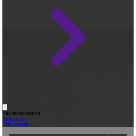
Videómenedzsment
Szoftverek
Célhardverek