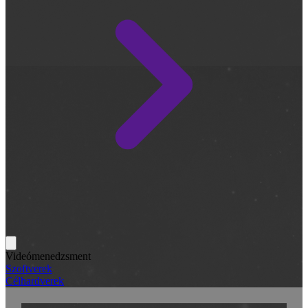
Videómenedzsment
Szoftverek
Célhardverek