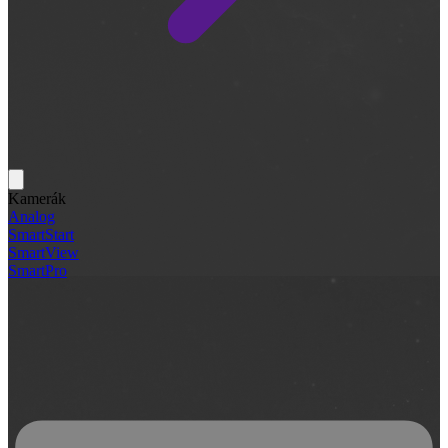
Kamerák
Analog
SmartStart
SmartView
SmartPro