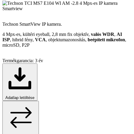
Smartview
Techson SmartView IP kamera.
4 Mpx-es, kültéri eyeball, 2,8 mm fix objektív,
valós WDR
,
AI
ISP
, hibrid fény,
VCA
, objektumazonosítás,
beépített mikrofon
,
microSD, P2P
Termékgarancia:
3 év
Adatlap letöltése