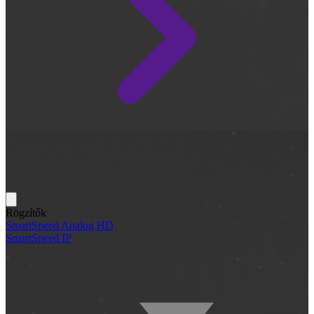
Rögzítők
SmartSpeed Analog HD
SmartSpeed IP