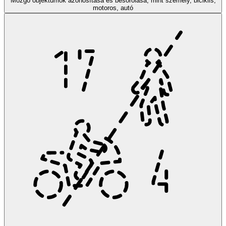
Mozgó objektumok azonosítása és besorolása, mint személy, biciklis,
motoros, autó