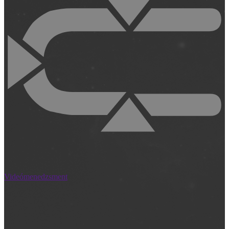
Videómenedzsment