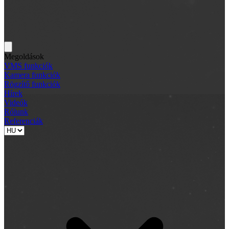
Megoldások
VMS funkciók
Kamera funkciók
Rögzítő funkciók
Hírek
Videók
Rólunk
Referenciák