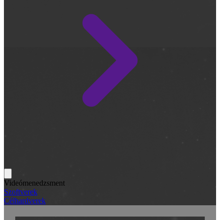
Videómenedzsment
Szoftverek
Célhardverek