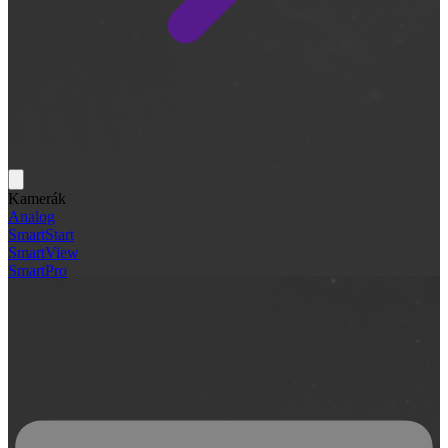
Kamerák
Analog
SmartStart
SmartView
SmartPro