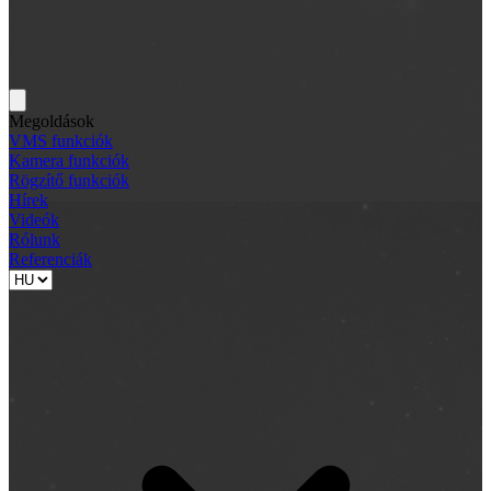
Megoldások
VMS funkciók
Kamera funkciók
Rögzítő funkciók
Hírek
Videók
Rólunk
Referenciák