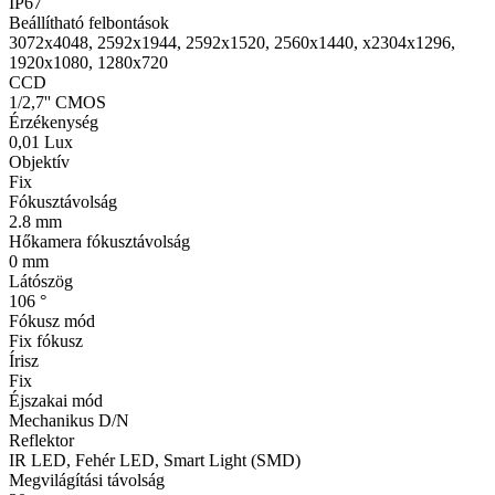
IP67
Beállítható felbontások
3072x4048, 2592x1944, 2592x1520, 2560x1440, x2304x1296,
1920x1080, 1280x720
CCD
1/2,7'' CMOS
Érzékenység
0,01 Lux
Objektív
Fix
Fókusztávolság
2.8 mm
Hőkamera fókusztávolság
0 mm
Látószög
106 °
Fókusz mód
Fix fókusz
Írisz
Fix
Éjszakai mód
Mechanikus D/N
Reflektor
IR LED, Fehér LED, Smart Light (SMD)
Megvilágítási távolság