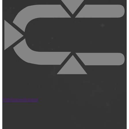
Videómenedzsment