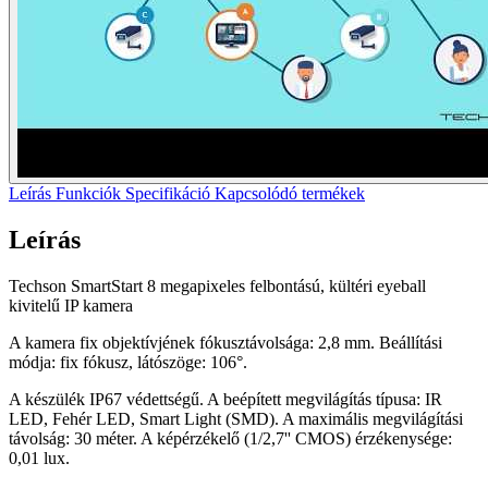
Leírás
Funkciók
Specifikáció
Kapcsolódó termékek
Leírás
Techson SmartStart 8 megapixeles felbontású, kültéri eyeball
kivitelű IP kamera
A kamera fix objektívjének fókusztávolsága: 2,8 mm. Beállítási
módja: fix fókusz, látószöge: 106°.
A készülék IP67 védettségű. A beépített megvilágítás típusa: IR
LED, Fehér LED, Smart Light (SMD). A maximális megvilágítási
távolság: 30 méter. A képérzékelő (1/2,7'' CMOS) érzékenysége:
0,01 lux.