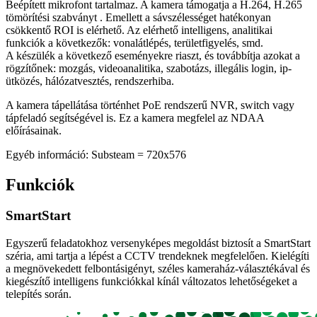
Beépített mikrofont tartalmaz. A kamera támogatja a H.264, H.265
tömörítési szabványt . Emellett a sávszélességet hatékonyan
csökkentő ROI is elérhető. Az elérhető intelligens, analitikai
funkciók a következők: vonalátlépés, területfigyelés, smd.
A készülék a következő eseményekre riaszt, és továbbítja azokat a
rögzítőnek: mozgás, videoanalitika, szabotázs, illegális login, ip-
ütközés, hálózatvesztés, rendszerhiba.
A kamera tápellátása történhet PoE rendszerű NVR, switch vagy
tápfeladó segítségével is. Ez a kamera megfelel az NDAA
előírásainak.
Egyéb információ: Substeam = 720x576
Funkciók
SmartStart
Egyszerű feladatokhoz versenyképes megoldást biztosít a SmartStart
széria, ami tartja a lépést a CCTV trendeknek megfelelően. Kielégíti
a megnövekedett felbontásigényt, széles kameraház-választékával és
kiegészítő intelligens funkciókkal kínál változatos lehetőségeket a
telepítés során.​