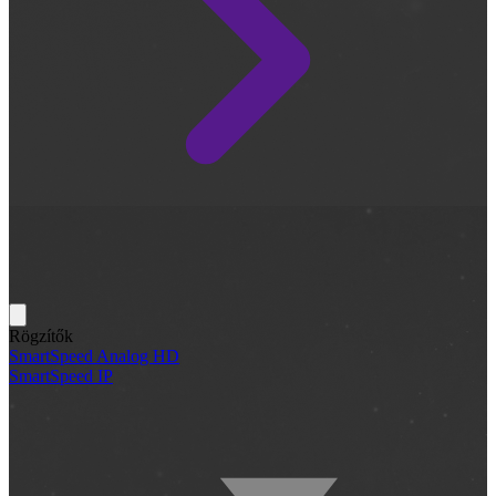
Rögzítők
SmartSpeed Analog HD
SmartSpeed IP