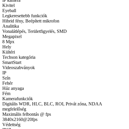
IP kamera
Kivitel
Eyeball
Legkeresettebb funkciók
Hibrid fény, Beépített mikrofon
Analitika
Vonalátlépés, Területfigyelés, SMD
Megapixel
8 Mpx
Hely
Kültéri
Techson kategória
SmartStart
Videoszabványok
IP
Szín
Fehér
Ház anyaga
Fém
Kamerafunkciók
Digitális WDR, HLC, BLC, ROI, Privát zóna, NDAA
megfelelőség
Maximális felbontás @ fps
3840x2160@20fps
Védettség