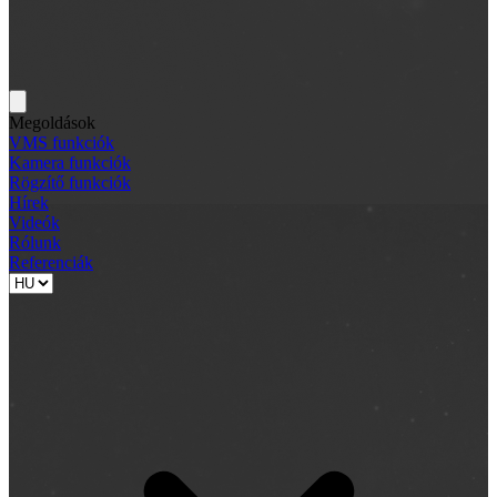
Megoldások
VMS funkciók
Kamera funkciók
Rögzítő funkciók
Hírek
Videók
Rólunk
Referenciák