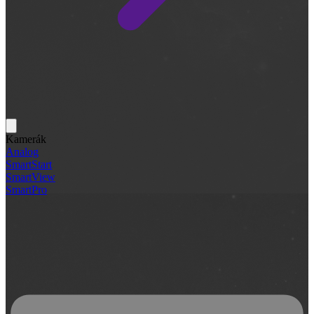
Kamerák
Analog
SmartStart
SmartView
SmartPro