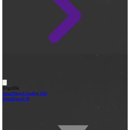
Rögzítők
SmartSpeed Analog HD
SmartSpeed IP