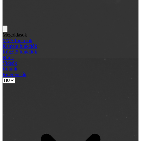
Megoldások
VMS funkciók
Kamera funkciók
Rögzítő funkciók
Hírek
Videók
Rólunk
Referenciák