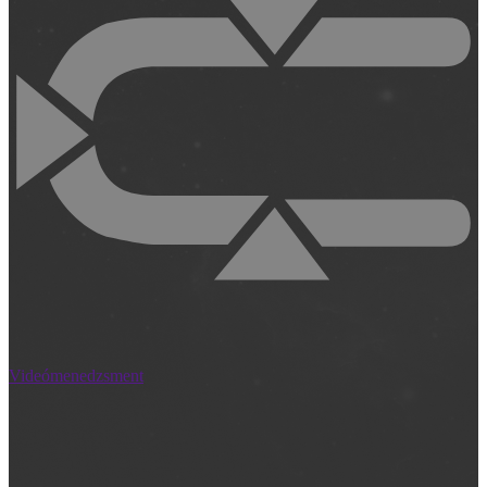
Videómenedzsment