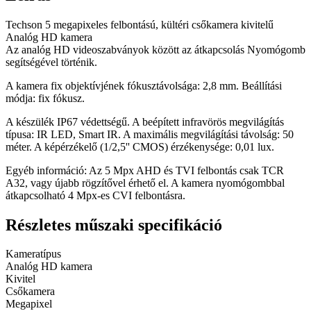
Techson 5 megapixeles felbontású, kültéri csőkamera kivitelű
Analóg HD kamera
Az analóg HD videoszabványok között az átkapcsolás Nyomógomb
segítségével történik.
A kamera fix objektívjének fókusztávolsága: 2,8 mm. Beállítási
módja: fix fókusz.
A készülék IP67 védettségű. A beépített infravörös megvilágítás
típusa: IR LED, Smart IR. A maximális megvilágítási távolság: 50
méter. A képérzékelő (1/2,5'' CMOS) érzékenysége: 0,01 lux.
Egyéb információ: Az 5 Mpx AHD és TVI felbontás csak TCR
A32, vagy újabb rögzítővel érhető el. A kamera nyomógombbal
átkapcsolható 4 Mpx-es CVI felbontásra.
Részletes műszaki
specifikáció
Kameratípus
Analóg HD kamera
Kivitel
Csőkamera
Megapixel