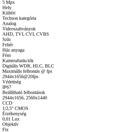
5 Mpx
Hely
Kültéri
Techson kategória
Analog
Videoszabványok
AHD, TVI, CVI, CVBS
Szín
Fehér
Ház anyaga
Fém
Kamerafunkciók
Digitális WDR, HLC, BLC
Maximális felbontás @ fps
2944x1656@20fps
Védettség
IP67
Beállítható felbontások
2944x1656, 2560x1440
CCD
1/2,5'' CMOS
Érzékenység
0,01 Lux
Objektív
Fix