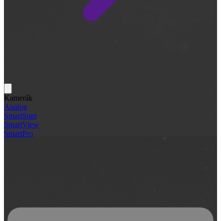
Kamerák
Analog
SmartStart
SmartView
SmartPro