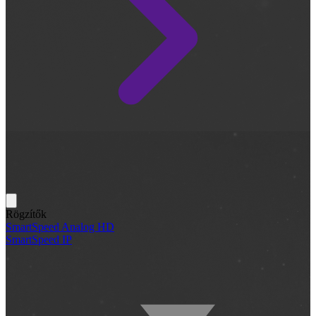
Rögzítők
SmartSpeed Analog HD
SmartSpeed IP