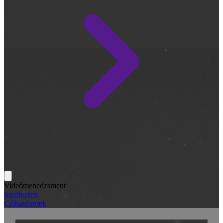
Videómenedzsment
Szoftverek
Célhardverek