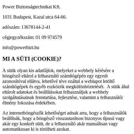
Power Biztonságtechnikai Kft.
1031 Budapest, Kazal utca 64-66.
adószám: 13678144-2-41
cégjegyzékszám: 01 09 974579
info@powerbizt.hu
MI A SÜTI (COOKIE)?
A sütik olyan kis adatfájlok, melyeket a webhely kérésére a
böngésző eltárol a felhasználó számítógépén egy egyedi
azonosítóval ellátva, lehetővé téve ezáltal a weblapot letöltő
számítógépek és egyéb eszközök megkülönböztetését. A sütik által
eltárolt adatokat és beállításokat felhasználjuk a webhely
szolgáltatásainak fenntartása, fejlesztése, valamint a felhasználói
élmény fokozása érdekében.
Az internetböngészők lehetőséget adnak arra, hogy a felhasználók
beállítsák, hogy a böngésző visszautasítson bizonyos típusú vagy
akár egy konkrét sütit, de a felhasználó akár manuálisan vagy
automatikusan ki is törölheti azokat.