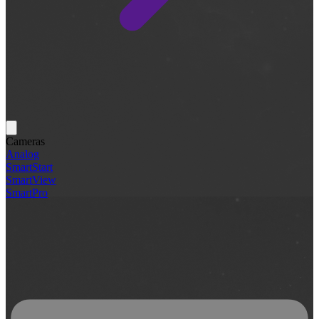
Cameras
Analog
SmartStart
SmartView
SmartPro