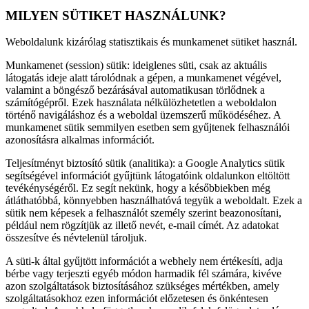
MILYEN SÜTIKET HASZNÁLUNK?
Weboldalunk kizárólag statisztikais és munkamenet sütiket használ.
Munkamenet (session) sütik: ideiglenes süti, csak az aktuális
látogatás ideje alatt tárolódnak a gépen, a munkamenet végével,
valamint a böngésző bezárásával automatikusan törlődnek a
számítógépről. Ezek használata nélkülözhetetlen a weboldalon
történő navigáláshoz és a weboldal üzemszerű működéséhez. A
munkamenet sütik semmilyen esetben sem gyűjtenek felhasználói
azonosításra alkalmas információt.
Teljesítményt biztosító sütik (analitika): a Google Analytics sütik
segítségével információt gyűjtünk látogatóink oldalunkon eltöltött
tevékénységéről. Ez segít nekünk, hogy a későbbiekben még
átláthatóbbá, könnyebben használhatóvá tegyük a weboldalt. Ezek a
sütik nem képesek a felhasználót személy szerint beazonosítani,
például nem rögzítjük az illető nevét, e-mail címét. Az adatokat
összesítve és névtelenül tároljuk.
A süti-k által gyűjtött információt a webhely nem értékesíti, adja
bérbe vagy terjeszti egyéb módon harmadik fél számára, kivéve
azon szolgáltatások biztosításához szükséges mértékben, amely
szolgáltatásokhoz ezen információt előzetesen és önkéntesen