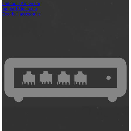
Outdoor IP intercom
Indoor IP intercom
Doorbell accessories