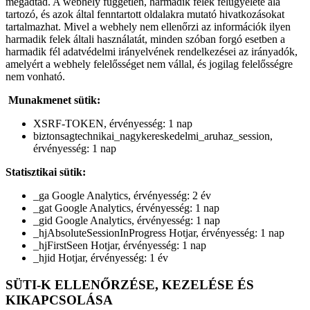
megadtad. A webhely független, harmadik felek felügyelete alá
tartozó, és azok által fenntartott oldalakra mutató hivatkozásokat
tartalmazhat. Mivel a webhely nem ellenőrzi az információk ilyen
harmadik felek általi használatát, minden szóban forgó esetben a
harmadik fél adatvédelmi irányelvének rendelkezései az irányadók,
amelyért a webhely felelősséget nem vállal, és jogilag felelősségre
nem vonható.
Munakmenet sütik:
XSRF-TOKEN, érvényesség: 1 nap
biztonsagtechnikai_nagykereskedelmi_aruhaz_session,
érvényesség: 1 nap
Statisztikai sütik:
_ga Google Analytics, érvényesség: 2 év
_gat Google Analytics, érvényesség: 1 nap
_gid Google Analytics, érvényesség: 1 nap
_hjAbsoluteSessionInProgress Hotjar, érvényesség: 1 nap
_hjFirstSeen Hotjar, érvényesség: 1 nap
_hjid Hotjar, érvényesség: 1 év
SÜTI-K ELLENŐRZÉSE, KEZELÉSE ÉS
KIKAPCSOLÁSA