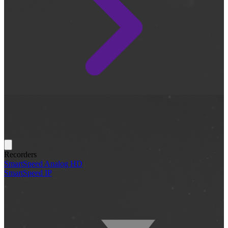
Recorders
SmartSpeed Analog HD
SmartSpeed IP